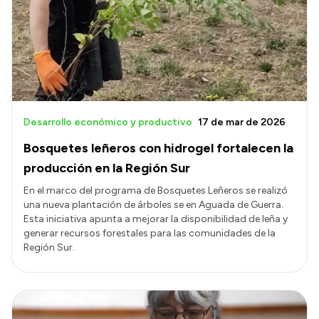
Transparencia
Presupuesto
Boletín Oficial
Compras y licitaciones
Desarrollo económico y productivo
17 de mar de 2026
Consulta de expedientes
Bosquetes leñeros con hidrogel fortalecen la
Consulta de pago a proveedores
producción en la Región Sur
Convocatorias
En el marco del programa de Bosquetes Leñeros se realizó
una nueva plantación de árboles se en Aguada de Guerra.
Intranet
Esta iniciativa apunta a mejorar la disponibilidad de leña y
generar recursos forestales para las comunidades de la
Login
Región Sur.