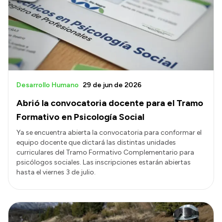
Transparencia
Presupuesto
Boletín Oficial
Compras y licitaciones
Desarrollo Humano
29 de jun de 2026
Consulta de expedientes
Abrió la convocatoria docente para el Tramo
Consulta de pago a proveedores
Formativo en Psicología Social
Convocatorias
Ya se encuentra abierta la convocatoria para conformar el
equipo docente que dictará las distintas unidades
Intranet
curriculares del Tramo Formativo Complementario para
psicólogos sociales. Las inscripciones estarán abiertas
Login
hasta el viernes 3 de julio.