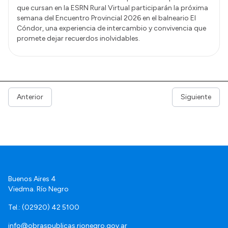
que cursan en la ESRN Rural Virtual participarán la próxima
semana del Encuentro Provincial 2026 en el balneario El
Cóndor, una experiencia de intercambio y convivencia que
promete dejar recuerdos inolvidables.
Anterior
Siguiente
Buenos Aires 4
Viedma. Río Negro
Tel.: (02920) 42 5100
info@obraspublicas.rionegro.gov.ar