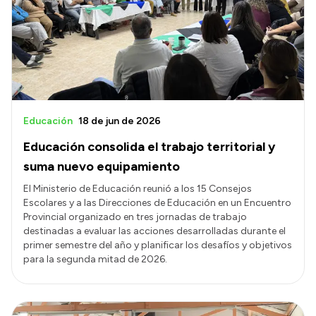
Transparencia
Presupuesto
Boletín Oficial
Compras y licitaciones
Educación
18 de jun de 2026
Consulta de expedientes
Educación consolida el trabajo territorial y
Consulta de pago a proveedores
suma nuevo equipamiento
Convocatorias
El Ministerio de Educación reunió a los 15 Consejos
Escolares y a las Direcciones de Educación en un Encuentro
Intranet
Provincial organizado en tres jornadas de trabajo
destinadas a evaluar las acciones desarrolladas durante el
Login
primer semestre del año y planificar los desafíos y objetivos
para la segunda mitad de 2026.