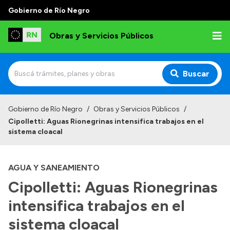
Gobierno de Río Negro
Obras y Servicios Públicos
Buscar
Inicio
Gobierno de Río Negro
/
Obras y Servicios Públicos
/
Cipolletti: Aguas Rionegrinas intensifica trabajos en el
Institucional
sistema cloacal
Funciones
AGUA Y SANEAMIENTO
Autoridades
Cipolletti: Aguas Rionegrinas
Delegaciones
intensifica trabajos en el
Normativa
Consejo de Obras Públicas
sistema cloacal