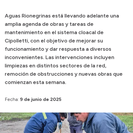
Aguas Rionegrinas está llevando adelante una
Transparencia
amplia agenda de obras y tareas de
Presupuesto
mantenimiento en el sistema cloacal de
Cipolletti, con el objetivo de mejorar su
Boletín Oficial
funcionamiento y dar respuesta a diversos
Compras y licitaciones
inconvenientes. Las intervenciones incluyen
Consulta de expedientes
limpiezas en distintos sectores de la red,
Consulta de pago a proveedores
remoción de obstrucciones y nuevas obras que
Convocatorias
comienzan esta semana.
Intranet
Login
Fecha:
9 de junio de 2025