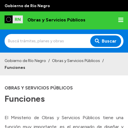
Gobierno de Río Negro
Obras y Servicios Públicos
Buscar
Inicio
Gobierno de Río Negro
/
Obras y Servicios Públicos
/
Funciones
Institucional
Funciones
OBRAS Y SERVICIOS PÚBLICOS
Autoridades
Funciones
Delegaciones
Normativa
El Ministerio de Obras y Servicios Públicos tiene una
Consejo de Obras Públicas
función muy importante: es el encargado de diseñar y