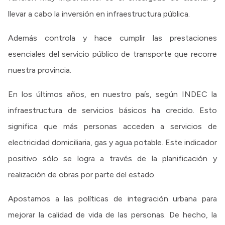
llevar a cabo la inversión en infraestructura pública.
Transparencia
Además controla y hace cumplir las prestaciones
Presupuesto
esenciales del servicio público de transporte que recorre
Boletín Oficial
nuestra provincia.
Compras y licitaciones
En los últimos años, en nuestro país, según INDEC la
Consulta de expedientes
infraestructura de servicios básicos ha crecido. Esto
Consulta de pago a proveedores
significa que más personas acceden a servicios de
Convocatorias
electricidad domiciliaria, gas y agua potable. Este indicador
Intranet
positivo sólo se logra a través de la planificación y
Login
realización de obras por parte del estado.
Apostamos a las políticas de integración urbana para
mejorar la calidad de vida de las personas. De hecho, la