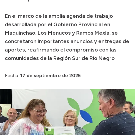
En el marco de la amplia agenda de trabajo
Transparencia
desarrollada por el Gobierno Provincial en
Presupuesto
Maquinchao, Los Menucos y Ramos Mexía, se
concretaron importantes anuncios y entregas de
Boletín Oficial
aportes, reafirmando el compromiso con las
Compras y licitaciones
comunidades de la Región Sur de Río Negro
Consulta de expedientes
Consulta de pago a proveedores
Fecha:
17 de septiembre de 2025
Convocatorias
Intranet
Login