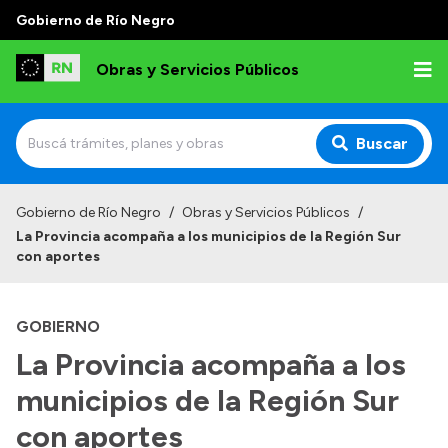
Gobierno de Río Negro
Obras y Servicios Públicos
Buscar
Inicio
Gobierno de Río Negro
/
Obras y Servicios Públicos
/
La Provincia acompaña a los municipios de la Región Sur
Institucional
con aportes
Funciones
GOBIERNO
Autoridades
La Provincia acompaña a los
Delegaciones
municipios de la Región Sur
Normativa
Consejo de Obras Públicas
con aportes