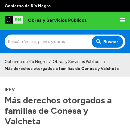
Gobierno de Río Negro
Obras y Servicios Públicos
Buscar
Inicio
Gobierno de Río Negro
/
Obras y Servicios Públicos
/
Más derechos otorgados a familias de Conesa y Valcheta
Institucional
Funciones
IPPV
Autoridades
Más derechos otorgados a
Delegaciones
familias de Conesa y
Normativa
Valcheta
Consejo de Obras Públicas