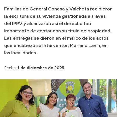
Familias de General Conesa y Valcheta recibieron
la escritura de su vivienda gestionada a través
Transparencia
del IPPV y alcanzaron así el derecho tan
Presupuesto
importante de contar con su título de propiedad.
Boletín Oficial
Las entregas se dieron en el marco de los actos
Compras y licitaciones
que encabezó su Interventor, Mariano Lavin, en
las localidades.
Consulta de expedientes
Consulta de pago a proveedores
Fecha:
1 de diciembre de 2025
Convocatorias
Intranet
Login