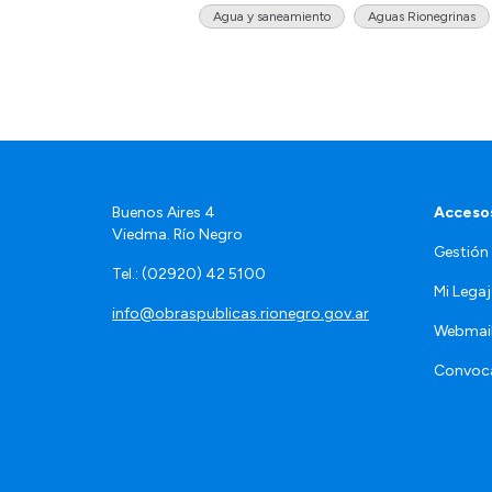
Agua y saneamiento
Aguas Rionegrinas
Buenos Aires 4
Accesos
Viedma. Río Negro
Gestión
Tel.: (02920) 42 5100
Mi Lega
info@obraspublicas.rionegro.gov.ar
Webmai
Convoca