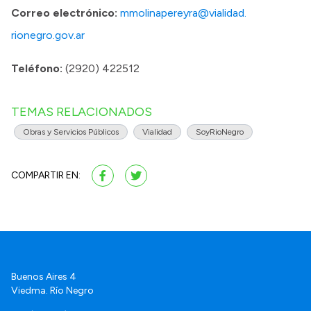
Correo electrónico:
mmolinapereyra@vialidad.
rionegro.gov.ar
Teléfono:
(2920) 422512
TEMAS RELACIONADOS
Obras y Servicios Públicos
Vialidad
SoyRioNegro
COMPARTIR EN:
Buenos Aires 4
Viedma. Río Negro