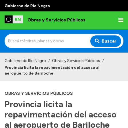
Gobierno de Río Negro
Obras y Servicios Públicos
Buscar
Inicio
Gobierno de Río Negro
/
Obras y Servicios Públicos
/
Provincia licita la repavimentación del acceso al
Institucional
aeropuerto de Bariloche
Funciones
OBRAS Y SERVICIOS PÚBLICOS
Autoridades
Provincia licita la
Delegaciones
repavimentación del acceso
Normativa
Consejo de Obras Públicas
al aeropuerto de Bariloche