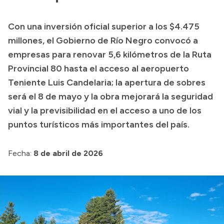
Con una inversión oficial superior a los $4.475
Transparencia
millones, el Gobierno de Río Negro convocó a
Presupuesto
empresas para renovar 5,6 kilómetros de la Ruta
Provincial 80 hasta el acceso al aeropuerto
Boletín Oficial
Teniente Luis Candelaria; la apertura de sobres
Compras y licitaciones
será el 8 de mayo y la obra mejorará la seguridad
Consulta de expedientes
vial y la previsibilidad en el acceso a uno de los
Consulta de pago a proveedores
puntos turísticos más importantes del país.
Convocatorias
Intranet
Fecha:
8 de abril de 2026
Login