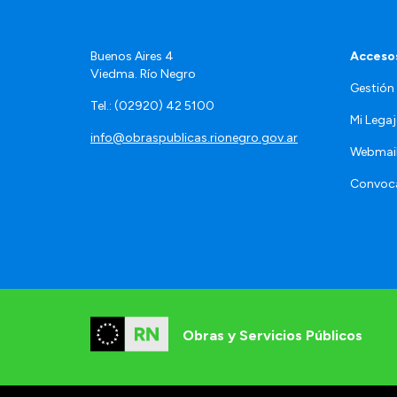
Buenos Aires 4
Accesos
Viedma. Río Negro
Gestión
Tel.: (02920) 42 5100
Mi Lega
info@obraspublicas.rionegro.gov.ar
Webmai
Convoca
Obras y Servicios Públicos