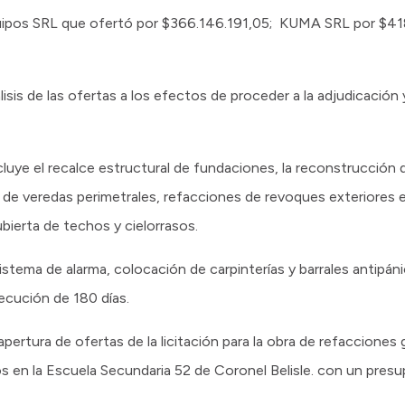
Equipos SRL que ofertó por $366.146.191,05; KUMA SRL por $4
isis de las ofertas a los efectos de proceder a la adjudicación
cluye el recalce estructural de fundaciones, la reconstrucción 
 de veredas perimetrales, refacciones de revoques exteriores e 
ubierta de techos y cielorrasos.
sistema de alarma, colocación de carpinterías y barrales antipá
ecución de 180 días.
apertura de ofertas de la licitación para la obra de refacciones 
os en la Escuela Secundaria 52 de Coronel Belisle. con un presu