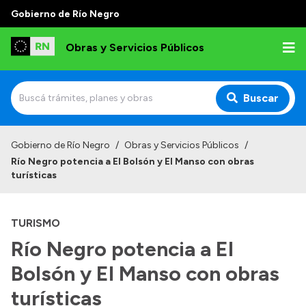
Gobierno de Río Negro
Obras y Servicios Públicos
Buscar
Inicio
Gobierno de Río Negro
/
Obras y Servicios Públicos
/
Río Negro potencia a El Bolsón y El Manso con obras
Institucional
turísticas
Funciones
TURISMO
Autoridades
Río Negro potencia a El
Delegaciones
Bolsón y El Manso con obras
Normativa
Consejo de Obras Públicas
turísticas