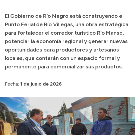
El Gobierno de Río Negro está construyendo el
Transparencia
Punto Ferial de Río Villegas, una obra estratégica
Presupuesto
para fortalecer el corredor turístico Río Manso,
potenciar la economía regional y generar nuevas
Boletín Oficial
oportunidades para productores y artesanos
Compras y licitaciones
locales, que contarán con un espacio formal y
Consulta de expedientes
permanente para comercializar sus productos.
Consulta de pago a proveedores
Convocatorias
Fecha:
1 de junio de 2026
Intranet
Login