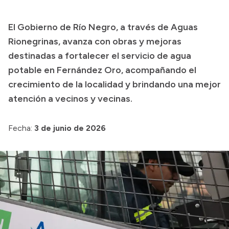
El Gobierno de Río Negro, a través de Aguas
Transparencia
Rionegrinas, avanza con obras y mejoras
Presupuesto
destinadas a fortalecer el servicio de agua
potable en Fernández Oro, acompañando el
Boletín Oficial
crecimiento de la localidad y brindando una mejor
Compras y licitaciones
atención a vecinos y vecinas.
Consulta de expedientes
Consulta de pago a proveedores
Fecha:
3 de junio de 2026
Convocatorias
Intranet
Login