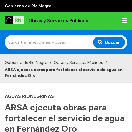
Gobierno de Río Negro
Obras y Servicios Públicos
Buscar
Inicio
Gobierno de Río Negro
/
Obras y Servicios Públicos
/
ARSA ejecuta obras para fortalecer el servicio de agua en
Institucional
Fernández Oro
Funciones
AGUAS RIONEGRINAS
Autoridades
ARSA ejecuta obras para
Delegaciones
fortalecer el servicio de agua
Normativa
Consejo de Obras Públicas
en Fernández Oro