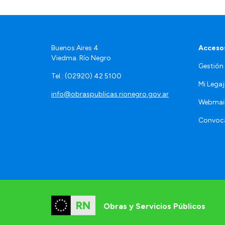
Buenos Aires 4
Accesos
Viedma. Río Negro
Gestión
Tel.: (02920) 42 5100
Mi Lega
info@obraspublicas.rionegro.gov.ar
Webmai
Convoca
Obras y Servicios Públicos