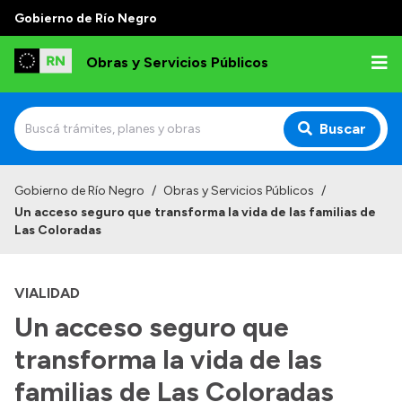
Gobierno de Río Negro
Obras y Servicios Públicos
Buscar
Inicio
Gobierno de Río Negro
/
Obras y Servicios Públicos
/
Un acceso seguro que transforma la vida de las familias de
Institucional
Las Coloradas
Funciones
VIALIDAD
Autoridades
Un acceso seguro que
Delegaciones
transforma la vida de las
Normativa
Consejo de Obras Públicas
familias de Las Coloradas