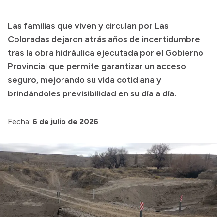
Las familias que viven y circulan por Las
Transparencia
Coloradas dejaron atrás años de incertidumbre
Presupuesto
tras la obra hidráulica ejecutada por el Gobierno
Provincial que permite garantizar un acceso
Boletín Oficial
seguro, mejorando su vida cotidiana y
Compras y licitaciones
brindándoles previsibilidad en su día a día.
Consulta de expedientes
Consulta de pago a proveedores
Fecha:
6 de julio de 2026
Convocatorias
Intranet
Login