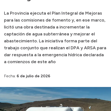
La Provincia ejecuta el Plan Integral de Mejoras
Transparencia
para las comisiones de fomento y, en ese marco,
Presupuesto
licitó una obra destinada a incrementar la
captación de agua subterránea y mejorar el
Boletín Oficial
abastecimiento. La iniciativa forma parte del
Compras y licitaciones
trabajo conjunto que realizan el DPA y ARSA para
Consulta de expedientes
dar respuesta a la emergencia hídrica declarada
Consulta de pago a proveedores
a comienzos de este año
Convocatorias
Intranet
Fecha:
6 de julio de 2026
Login