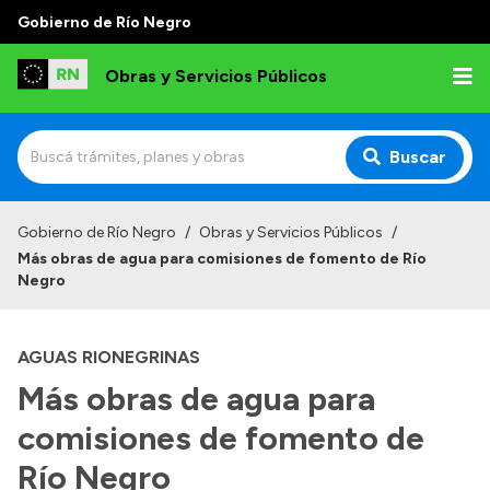
Gobierno de Río Negro
Obras y Servicios Públicos
Buscar
Inicio
Gobierno de Río Negro
/
Obras y Servicios Públicos
/
Más obras de agua para comisiones de fomento de Río
Institucional
Negro
Funciones
AGUAS RIONEGRINAS
Autoridades
Más obras de agua para
Delegaciones
comisiones de fomento de
Normativa
Consejo de Obras Públicas
Río Negro