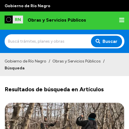
Gobierno de Río Negro
Obras y Servicios Públicos
Buscar
Inicio
Gobierno de Río Negro
/
Obras y Servicios Públicos
/
Búsqueda
Institucional
Funciones
Resultados de búsqueda en Artículos
Autoridades
Delegaciones
Normativa
Consejo de Obras Públicas