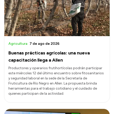
Transparencia
Presupuesto
Boletín Oficial
Compras y licitaciones
Agricultura
7 de ago de 2026
Consulta de expedientes
Buenas prácticas agrícolas: una nueva
Consulta de pago a proveedores
capacitación llega a Allen
Convocatorias
Productores y operarios frutihortícolas podrán participar
este miércoles 12 del último encuentro sobre fitosanitarios
Intranet
y seguridad laboral en la sede de la Secretaría de
Fruticultura de Río Negro en Allen. La propuesta brinda
Login
herramientas para el trabajo cotidiano y el cuidado de
quienes participan de la actividad.